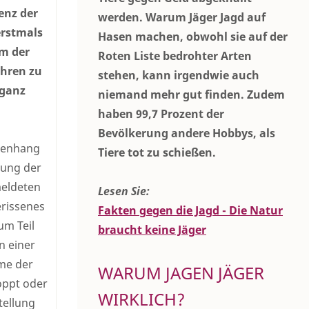
enz der
werden. Warum Jäger Jagd auf
erstmals
Hasen machen, obwohl sie auf der
am der
Roten Liste bedrohter Arten
ahren zu
stehen, kann irgendwie auch
ganz
niemand mehr gut finden. Zudem
haben 99,7 Prozent der
Bevölkerung andere Hobbys, als
mmenhang
Tiere tot zu schießen.
ung der
meldeten
Lesen Sie:
erissenes
Fakten gegen die Jagd - Die Natur
um Teil
braucht keine Jäger
n einer
me der
WARUM JAGEN JÄGER
oppt oder
WIRKLICH?
tellung