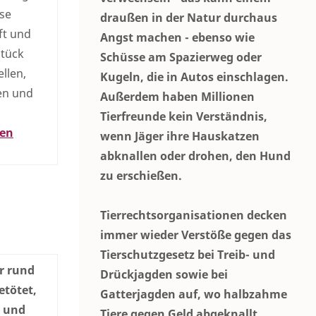
ise
draußen in der Natur durchaus
ft und
Angst machen - ebenso wie
stück
Schüsse am Spazierweg oder
llen,
Kugeln, die in Autos einschlagen.
ten und
Außerdem haben Millionen
Tierfreunde kein Verständnis,
nen
wenn Jäger ihre Hauskatzen
abknallen oder drohen, den Hund
zu erschießen.
Tierrechtsorganisationen decken
immer wieder Verstöße gegen das
Tierschutzgesetz bei Treib- und
r rund
Drückjagden sowie bei
etötet,
Gatterjagden auf, wo halbzahme
n und
Tiere gegen Geld abgeknallt