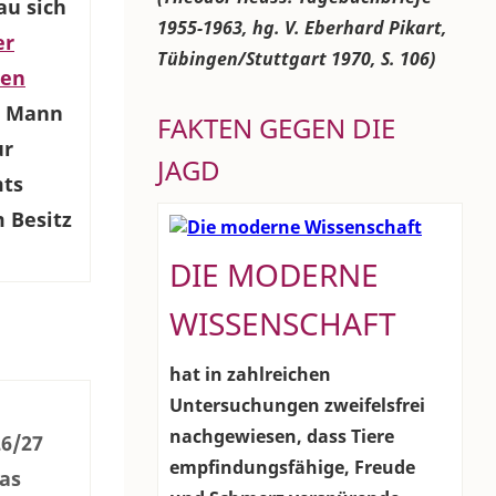
au sich
1955-1963, hg. V. Eberhard Pikart,
er
Tübingen/Stuttgart 1970, S. 106)
nen
r Mann
FAKTEN GEGEN DIE
ur
JAGD
mts
m Besitz
DIE MODERNE
WISSENSCHAFT
hat in zahlreichen
Untersuchungen zweifelsfrei
nachgewiesen, dass Tiere
26/27
empfindungsfähige, Freude
Das