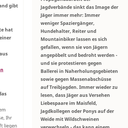
and gibt
Jagdverbände sinkt das Image der
Jäger immer mehr: Immer
weniger Spaziergänger,
te hat
Hundehalter, Reiter und
einer
Mountainbiker lassen es sich
gefallen, wenn sie von Jägern
 aus
angepöbelt und bedroht werden -
und sie protestieren gegen
in
Ballerei in Naherholungsgebieten
sowie gegen Massenabschüsse
auf Treibjagden. Immer wieder zu
das
lesen, dass Jäger aus Versehen
Liebespaare im Maisfeld,
rem
Jagdkollegen oder Ponys auf der
e, Ihr
Weide mit Wildschweinen
t liegen
verwechseln - das kann einem